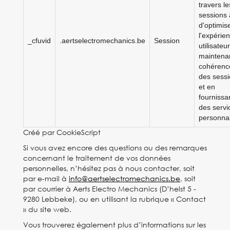
travers le
sessions 
d'optimis
l'expérie
_cfuvid
.aertselectromechanics.be
Session
utilisateu
maintenan
cohérenc
des sess
et en
fournissa
des servi
personnal
Créé par CookieScript
Si vous avez encore des questions ou des remarques
concernant le traitement de vos données
personnelles, n’hésitez pas à nous contacter, soit
par e-mail à
info@aertselectromechanics.be
, soit
par courrier à Aerts Electro Mechanics (D’helst 5 -
9280 Lebbeke), ou en utilisant la rubrique « Contact
» du site web.
Vous trouverez également plus d’informations sur les