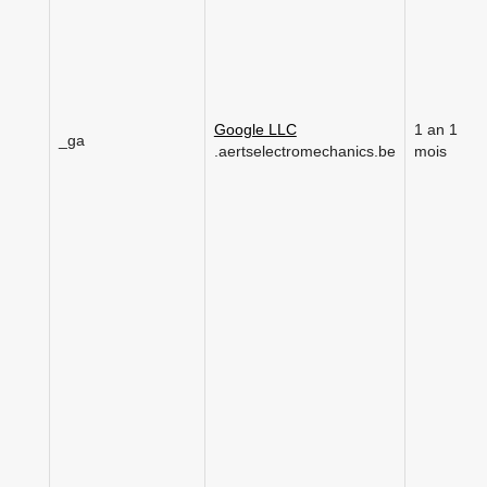
Google LLC
1 an 1
_ga
.aertselectromechanics.be
mois