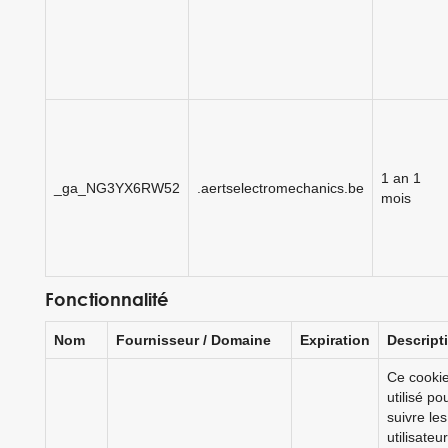
1 an 1
_ga_NG3YX6RW52
.aertselectromechanics.be
mois
Fonctionnalité
Nom
Fournisseur / Domaine
Expiration
Descript
Ce cookie
utilisé po
suivre les
utilisateu